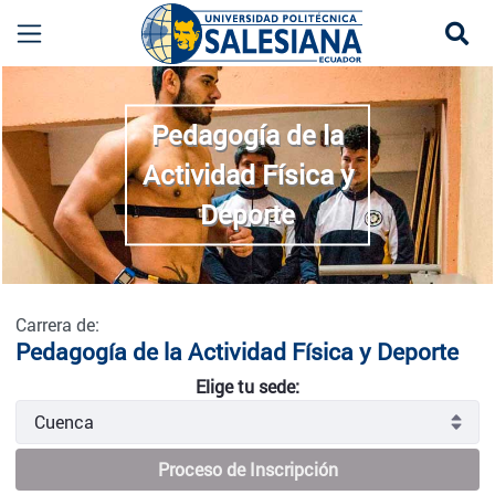
Se
Pedagogía de la Actividad Física y Deporte - C
more
Pedagogía de la
Actividad Física y
Deporte
Carrera de:
Pedagogía de la Actividad Física y Deporte
Elige tu sede:
Proceso de Inscripción