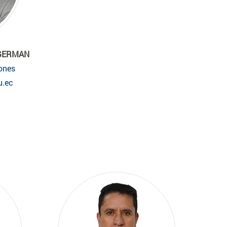
 GERMAN
ones
u.ec