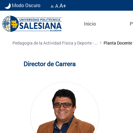
A+
Modo Oscuro
A
A-
Inicio
P
Planta Docente
Pedagogía de la Actividad Física y Deporte - Cuenca
Planta Docente
Director de Carrera