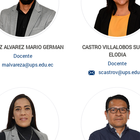
Z ALVAREZ MARIO GERMAN
CASTRO VILLALOBOS S
ELODIA
Docente
Docente
malvareza@ups.edu.ec
scastrov@ups.edu