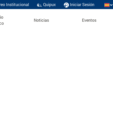
reo Institucional
Quipux
Iniciar Sesión
io
Noticias
Eventos
co