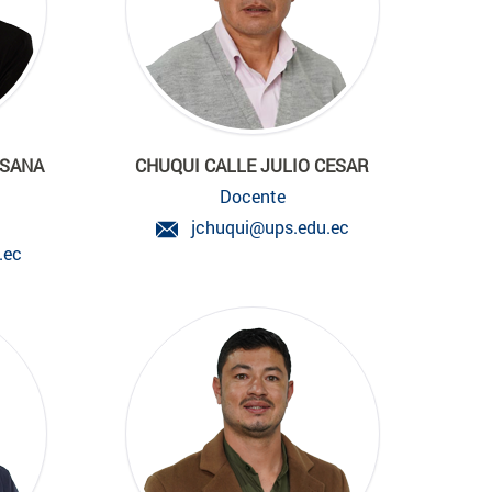
USANA
CHUQUI CALLE JULIO CESAR
Docente
jchuqui@ups.edu.ec
.ec